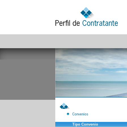
Convenios
Tipo Convenio