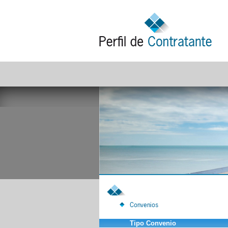
Convenios
Tipo Convenio