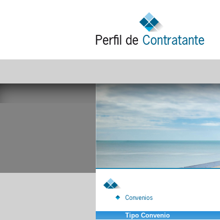
Convenios
Tipo Convenio