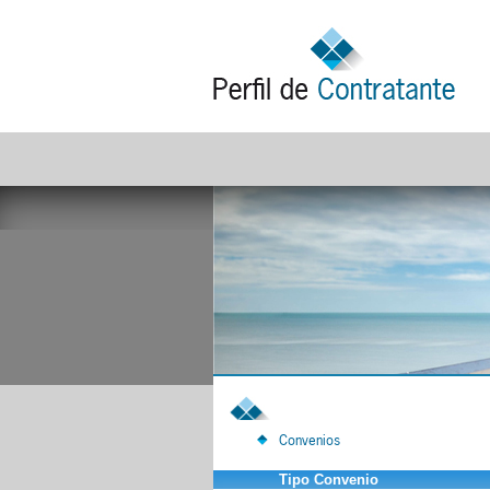
Convenios
Tipo Convenio