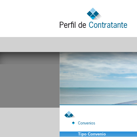
Convenios
Tipo Convenio