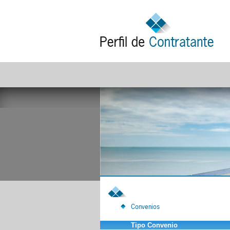
Convenios
Tipo Convenio