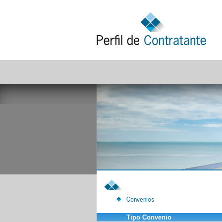
Convenios
Tipo Convenio