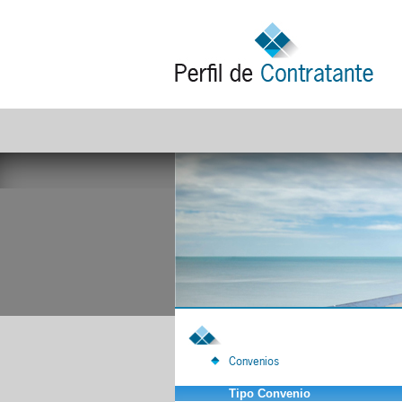
Convenios
Tipo Convenio