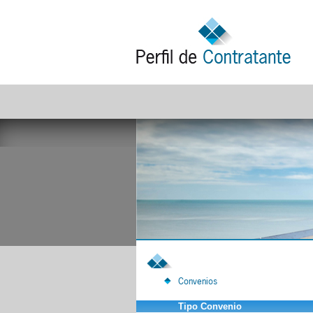
Convenios
Tipo Convenio