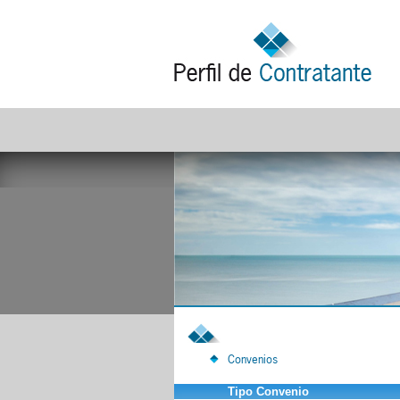
Convenios
Tipo Convenio