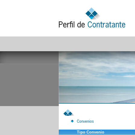
Convenios
Tipo Convenio