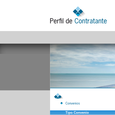
Convenios
Tipo Convenio