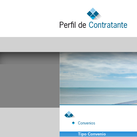
Convenios
Tipo Convenio