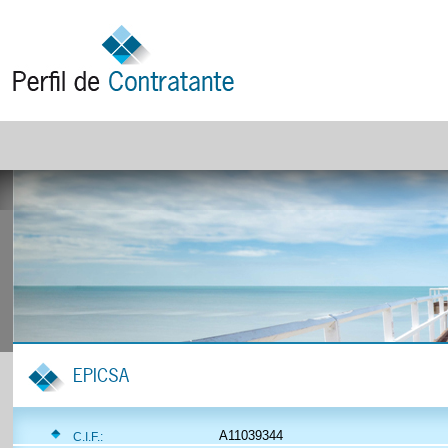
EPICSA
A11039344
C.I.F.: