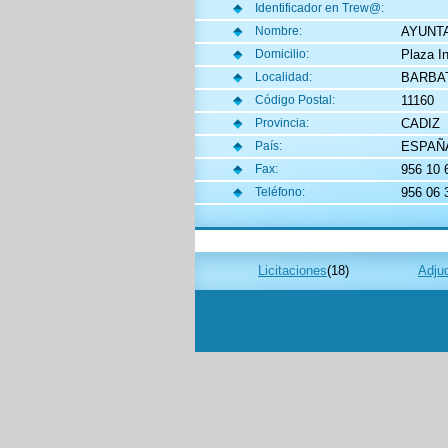
Identificador en Trew@:
AYUNT
Nombre:
Plaza I
Domicilio:
BARBA
Localidad:
11160
Código Postal:
CADIZ
Provincia:
ESPAÑ
País:
956 10 
Fax:
956 06 3
Teléfono:
Licitaciones
(18)
Adju